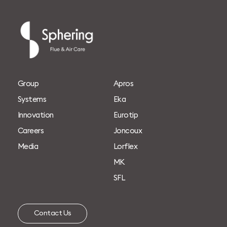
G
r
o
u
p
A
p
r
o
s
S
y
s
t
e
m
s
E
k
a
I
n
n
o
v
a
t
i
o
n
E
u
r
o
t
i
p
C
a
r
e
e
r
s
J
o
n
c
o
u
x
M
e
d
i
a
L
o
r
f
l
e
x
M
K
S
F
L
C
o
n
t
a
c
t
U
s